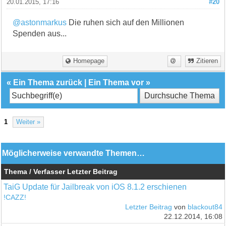
20.01.2015, 17:16
#20
@astonmarkus
Die ruhen sich auf den Millionen
Spenden aus...
Homepage
Zitieren
«
Ein Thema zurück
|
Ein Thema vor
»
1
Weiter »
Möglicherweise verwandte Themen…
Thema / Verfasser
Letzter Beitrag
TaiG Update für Jailbreak von iOS 8.1.2 erschienen
!CAZZ!
Letzter Beitrag
von
blackout84
22.12.2014, 16:08