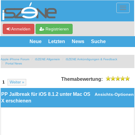
Anmelden
Registrieren
Neue
Letzten
News
Suche
Apple iPhone Forum
iSZENE Allgemein
iSZENE Ankündigungen & Feedback
Portal News
Themabewertung:
1
Weiter »
PP Jailbreak für iOS 8.1.2 unter Mac OS
Ansichts-Optionen
X erschienen