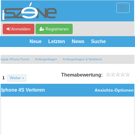
Anmelden
Registrieren
Neue
Letzten
News
Suche
Apple iPhone Forum
Anfängerfragen
Anfängerfragen & Notdienst
Themabewertung:
1
Weiter »
Iphone 4S Verloren
Ansichts-Optionen