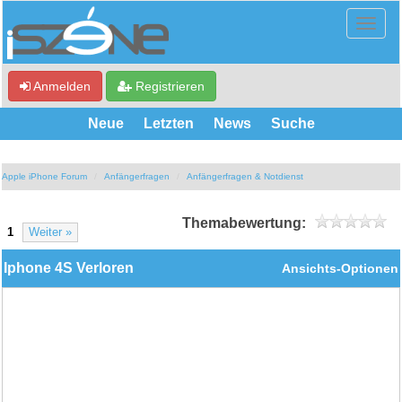
Anmelden
Registrieren
Neue
Letzten
News
Suche
Apple iPhone Forum
Anfängerfragen
Anfängerfragen & Notdienst
Themabewertung:
1
Weiter »
Iphone 4S Verloren
Ansichts-Optionen