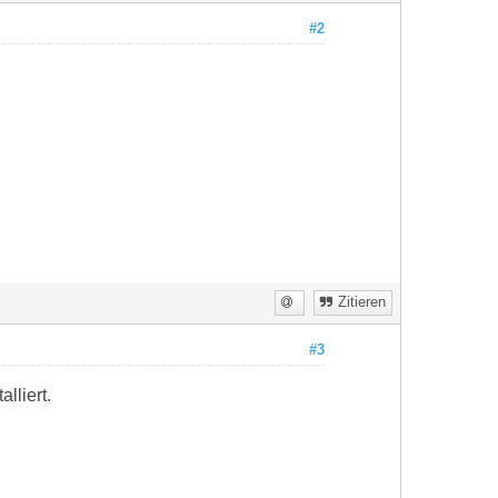
#2
Zitieren
#3
lliert.