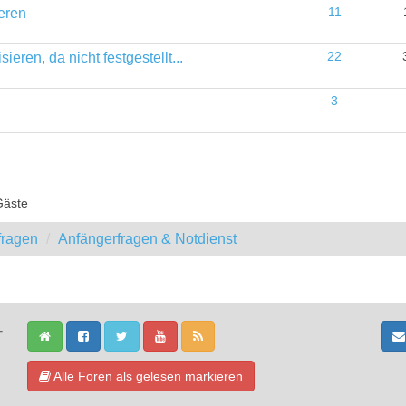
eren
11
ren, da nicht festgestellt...
22
3
Gäste
fragen
Anfängerfragen & Notdienst
-
Alle Foren als gelesen markieren