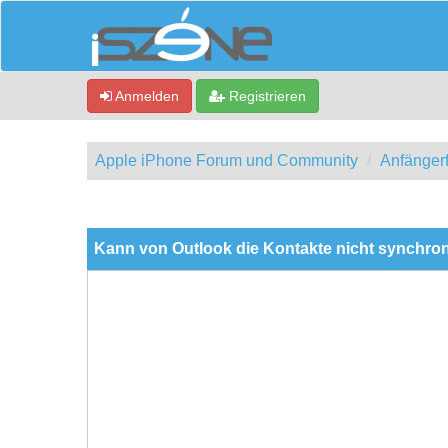
Anmelden
Registrieren
Apple iPhone Forum und Community
Anfänger
0 Bewertung(en) - 0 im Durchschnitt
1
2
3
4
5
Kann von Outlook die Kontakte nicht synchron