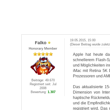
19.05.2015, 15:00
Falko
(Dieser Beitrag wurde zulet
Honorary Member
Apple hat heute da
schnellerem Flash-Sp
und Möglichkeiten in
iMac mit Retina 5K D
Prozessoren und AMD 
Beiträge: 49.670
Registriert seit: Jul
Das aktualisierte 1
2008
Dimension von Inter
Bewertung:
1.307
haptische Rückmeldun
und die Empfindlichk
registriert wird. D