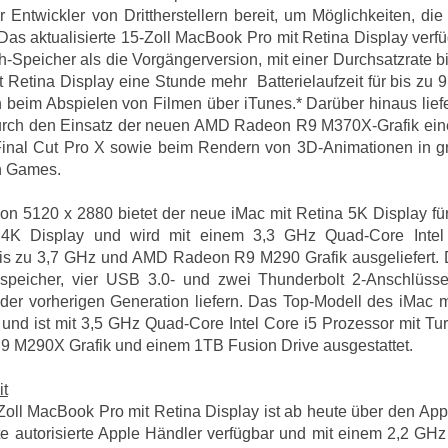
r Entwickler von Drittherstellern bereit, um Möglichkeiten, di
 Das aktualisierte 15-Zoll MacBook Pro mit Retina Display verfü
-Speicher als die Vorgängerversion, mit einer Durchsatzrate bi
 Retina Display eine Stunde mehr Batterielaufzeit für bis zu 
 beim Abspielen von Filmen über iTunes.* Darüber hinaus liefe
durch den Einsatz der neuen AMD Radeon R9 M370X-Grafik eine 
 Final Cut Pro X sowie beim Rendern von 3D-Animationen in g
n Games.
von 5120 x 2880 bietet der neue iMac mit Retina 5K Display fü
 4K Display und wird mit einem 3,3 GHz Quad-Core Intel
is zu 3,7 GHz und AMD Radeon R9 M290 Grafik ausgeliefert. 
speicher, vier USB 3.0- und zwei Thunderbolt 2-Anschlüsse,
der vorherigen Generation liefern. Das Top-Modell des iMac m
ch und ist mit 3,5 GHz Quad-Core Intel Core i5 Prozessor mit T
M290X Grafik und einem 1TB Fusion Drive ausgestattet.
it
-Zoll MacBook Pro mit Retina Display ist ab heute über den Appl
 autorisierte Apple Händler verfügbar und mit einem 2,2 GHz