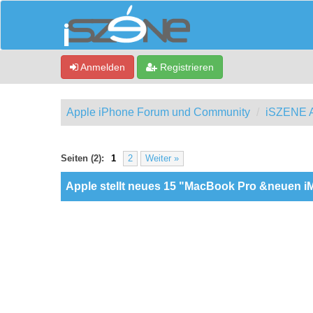
Anmelden
Registrieren
Apple iPhone Forum und Community
iSZENE A
0 Bewertung(en) - 0 im Durchschnitt
1
2
3
4
5
Seiten (2):
1
2
Weiter »
Apple stellt neues 15 "MacBook Pro &neuen iM