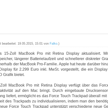
zt bearbeitet: 19.05.2015, 15:01 von
Falko
.)
s 15-Zoll MacBook Pro mit Retina Display aktualisiert. 
eicher, längerer Batterielaufzeit und schnellerer diskreter Gr
nerhalb der MacBook Pro-Familie. Apple hat heute darüber hina
isplay für 2.299 Euro inkl. MwSt. vorgestellt, die ein Displa
Grafik bietet.
5-Zoll MacBook Pro mit Retina Display verfügt über das For
aktivität auf den Mac bringt. Durch eingebaute Drucksensor
g liefert, ermöglicht es das Force Touch Trackpad überall mit
eit des Trackpads zu individualisieren, indem man den benötig
as neue Force Touch Trackpad unterstützt verschiedene neue 