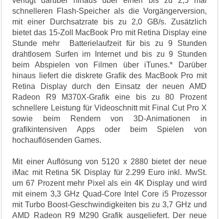
verfügt darüber hinaus über einen bis zu 2,5 mal
schnelleren Flash-Speicher als die Vorgängerversion,
mit einer Durchsatzrate bis zu 2,0 GB/s. Zusätzlich
bietet das 15-Zoll MacBook Pro mit Retina Display eine
Stunde mehr Batterielaufzeit für bis zu 9 Stunden
drahtlosem Surfen im Internet und bis zu 9 Stunden
beim Abspielen von Filmen über iTunes.* Darüber
hinaus liefert die diskrete Grafik des MacBook Pro mit
Retina Display durch den Einsatz der neuen AMD
Radeon R9 M370X-Grafik eine bis zu 80 Prozent
schnellere Leistung für Videoschnitt mit Final Cut Pro X
sowie beim Rendern von 3D-Animationen in
grafikintensiven Apps oder beim Spielen von
hochauflösenden Games.
Mit einer Auflösung von 5120 x 2880 bietet der neue
iMac mit Retina 5K Display für 2.299 Euro inkl. MwSt.
um 67 Prozent mehr Pixel als ein 4K Display und wird
mit einem 3,3 GHz Quad-Core Intel Core i5 Prozessor
mit Turbo Boost-Geschwindigkeiten bis zu 3,7 GHz und
AMD Radeon R9 M290 Grafik ausgeliefert. Der neue