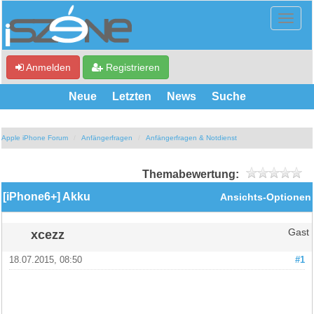
Anmelden
Registrieren
Neue
Letzten
News
Suche
Apple iPhone Forum
Anfängerfragen
Anfängerfragen & Notdienst
Themabewertung:
[iPhone6+] Akku
Ansichts-Optionen
xcezz
Gast
18.07.2015, 08:50
#1