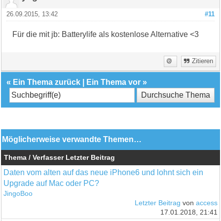
26.09.2015, 13:42
#11
Für die mit jb: Batterylife als kostenlose Alternative <3
Zitieren
«
Ein Thema zurück
|
Ein Thema vor
»
Möglicherweise verwandte Themen…
Thema / Verfasser
Letzter Beitrag
Daten vom alten auf das neue iPhone6 und lohnt sich ein
Upgrade auf Mac oder PC?
JingoBoo
Letzter Beitrag
von
access
17.01.2018, 21:41