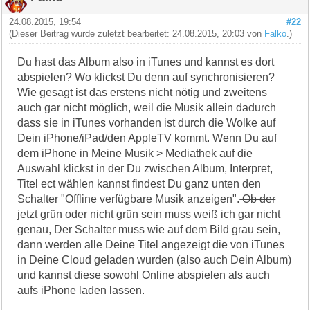
24.08.2015, 19:54
#22
(Dieser Beitrag wurde zuletzt bearbeitet: 24.08.2015, 20:03 von
Falko
.)
Du hast das Album also in iTunes und kannst es dort
abspielen? Wo klickst Du denn auf synchronisieren?
Wie gesagt ist das erstens nicht nötig und zweitens
auch gar nicht möglich, weil die Musik allein dadurch
dass sie in iTunes vorhanden ist durch die Wolke auf
Dein iPhone/iPad/den AppleTV kommt. Wenn Du auf
dem iPhone in Meine Musik > Mediathek auf die
Auswahl klickst in der Du zwischen Album, Interpret,
Titel ect wählen kannst findest Du ganz unten den
Schalter "Offline verfügbare Musik anzeigen".
Ob der
jetzt grün oder nicht grün sein muss weiß ich gar nicht
genau,
Der Schalter muss wie auf dem Bild grau sein,
dann werden alle Deine Titel angezeigt die von iTunes
in Deine Cloud geladen wurden (also auch Dein Album)
und kannst diese sowohl Online abspielen als auch
aufs iPhone laden lassen.