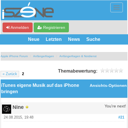
Anmelden
Registrieren
Neue
Letzten
News
Suche
Apple iPhone Forum
Anfängerfragen
Anfängerfragen & Notdienst
Themabewertung:
« Zurück
2
iTunes eigene Musik auf das iPhone
Ansichts-Optionen
bringen
Nine
You're next!
24.08.2015, 19:48
#21