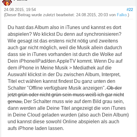
24.08.2015, 19:54
#22
(Dieser Beitrag wurde zuletzt bearbeitet: 24.08.2015, 20:03 von
Falko
.)
Du hast das Album also in iTunes und kannst es dort
abspielen? Wo klickst Du denn auf synchronisieren?
Wie gesagt ist das erstens nicht nötig und zweitens
auch gar nicht möglich, weil die Musik allein dadurch
dass sie in iTunes vorhanden ist durch die Wolke auf
Dein iPhone/iPad/den AppleTV kommt. Wenn Du auf
dem iPhone in Meine Musik > Mediathek auf die
Auswahl klickst in der Du zwischen Album, Interpret,
Titel ect wählen kannst findest Du ganz unten den
Schalter "Offline verfügbare Musik anzeigen".
Ob der
jetzt grün oder nicht grün sein muss weiß ich gar nicht
genau,
Der Schalter muss wie auf dem Bild grau sein,
dann werden alle Deine Titel angezeigt die von iTunes
in Deine Cloud geladen wurden (also auch Dein Album)
und kannst diese sowohl Online abspielen als auch
aufs iPhone laden lassen.