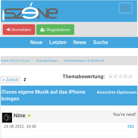
Anmelden
Registrieren
Neue
Letzten
News
Suche
Apple iPhone Forum
Anfängerfragen
Anfängerfragen & Notdienst
Themabewertung:
« Zurück
2
iTunes eigene Musik auf das iPhone
Ansichts-Optionen
bringen
Nine
You're next!
24.08.2015, 19:48
#21