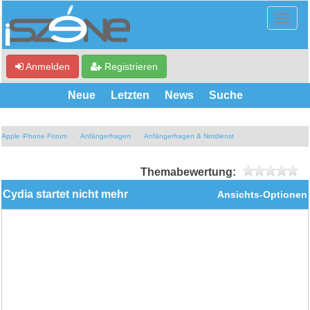
Anmelden
Registrieren
Neue
Letzten
News
Suche
Apple iPhone Forum
Anfängerfragen
Anfängerfragen & Notdienst
Themabewertung:
Cydia startet nicht mehr
Ansichts-Optionen