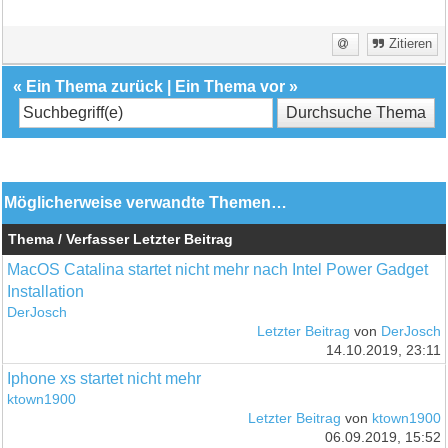
Zitieren
«
Ein Thema zurück
|
Ein Thema vor
»
Möglicherweise verwandte Themen…
Thema / Verfasser
Letzter Beitrag
MacOS Catalina startet nicht mehr nach Intel Power Gadget
Installation
DerJosch
Letzter Beitrag
von
DerJosch
14.10.2019, 23:11
Iphone xs startet nicht mehr
ktown1900
Letzter Beitrag
von
ktown1900
06.09.2019, 15:52