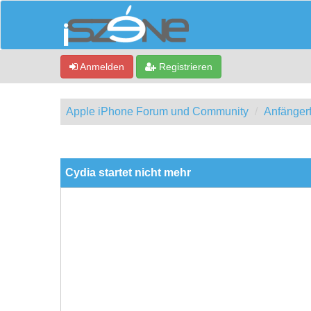
Anmelden
Registrieren
Apple iPhone Forum und Community
Anfänger
0 Bewertung(en) - 0 im Durchschnitt
1
2
3
4
5
Cydia startet nicht mehr