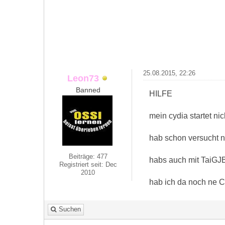
25.08.2015, 22:26
Leon73
Banned
HILFE
mein cydia startet ni
hab schon versucht ne
Beiträge: 477
habs auch mit TaiGJB
Registriert seit: Dec
2010
hab ich da noch ne 
Suchen