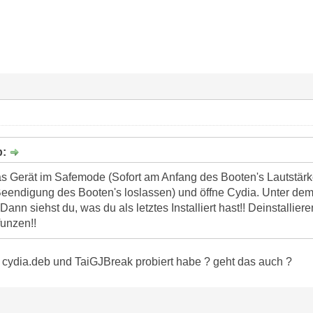
b:
as Gerät im Safemode (Sofort am Anfang des Booten's Lautstär
Beendigung des Booten's loslassen) und öffne Cydia. Unter dem R
ann siehst du, was du als letztes Installiert hast!! Deinstallie
funzen!!
cydia.deb und TaiGJBreak probiert habe ? geht das auch ?