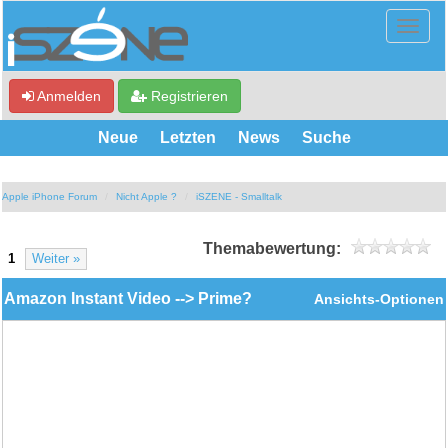
Anmelden
Registrieren
Neue
Letzten
News
Suche
Apple iPhone Forum
Nicht Apple ?
iSZENE - Smalltalk
Themabewertung:
1
Weiter »
Amazon Instant Video --> Prime?
Ansichts-Optionen