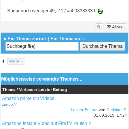
Sogar noch weniger 49,- / 12 = 4,0833333 €
Zitieren
«
Ein Thema zurück
|
Ein Thema vor
»
1
Weiter »
Möglicherweise verwandte Themen…
Thema / Verfasser
Letzter Beitrag
Amazon prime mit Videos
zimbo74
Letzter Beitrag
von
Christian P.
01.09.2015, 17:24
Amazone Instant Video auf FireTV kaufen ?