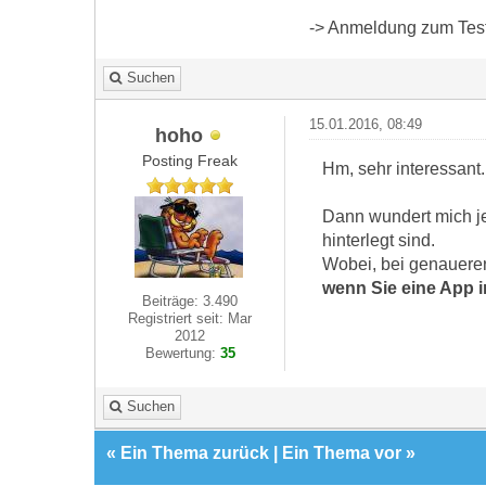
-> Anmeldung zum Test 
Suchen
15.01.2016, 08:49
hoho
Posting Freak
Hm, sehr interessant.
Dann wundert mich je
hinterlegt sind.
Wobei, bei genauerer 
wenn Sie eine App in
Beiträge: 3.490
Registriert seit: Mar
2012
Bewertung:
35
Suchen
«
Ein Thema zurück
|
Ein Thema vor
»