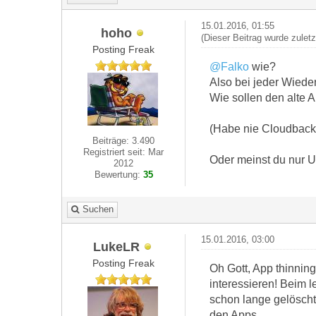
15.01.2016, 01:55
hoho
(Dieser Beitrag wurde zulet
Posting Freak
@Falko
wie?
Also bei jeder Wieder
Wie sollen den alte 
(Habe nie Cloudback
Beiträge: 3.490
Registriert seit: Mar
Oder meinst du nur 
2012
Bewertung:
35
Suchen
15.01.2016, 03:00
LukeLR
Posting Freak
Oh Gott, App thinning
interessieren! Beim l
schon lange gelöscht
den Apps…