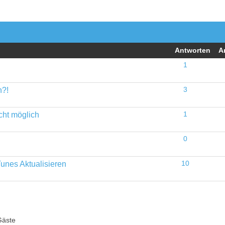
Antworten
A
1
n?!
3
cht möglich
1
0
unes Aktualisieren
10
Gäste