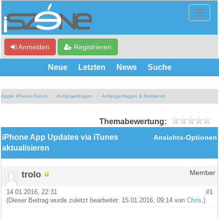
Anmelden
Registrieren
Neue
Letzten
News
Suche
Apple iPhone Forum
Anfängerfragen
Anfängerfragen & Notdienst
Themabewertung:
iPhone App Updates via iTunes
Ansichts-Optionen
aktualisieren
trolo
Member
14.01.2016, 22:31
#1
(Dieser Beitrag wurde zuletzt bearbeitet: 15.01.2016, 09:14 von
Chris
.)