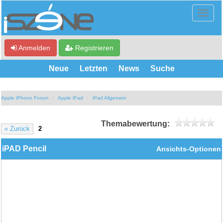
Anmelden
Registrieren
Neue
Letzten
News
Suche
Apple iPhone Forum
Apple iPad
iPad Allgemein
Themabewertung:
« Zurück
2
iPAD Pencil
Ansichts-Optionen