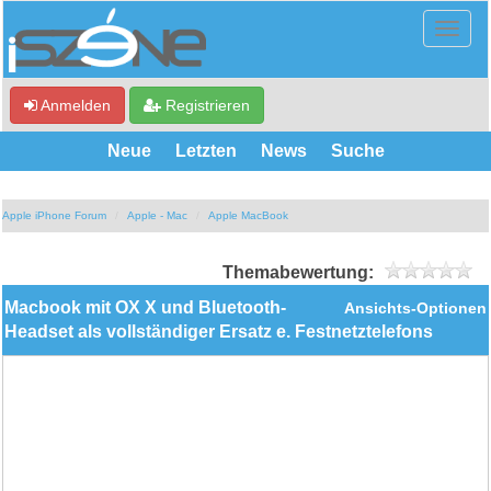
Anmelden
Registrieren
Neue
Letzten
News
Suche
Apple iPhone Forum
Apple - Mac
Apple MacBook
Themabewertung:
Macbook mit OX X und Bluetooth-
Ansichts-Optionen
Headset als vollständiger Ersatz e. Festnetztelefons