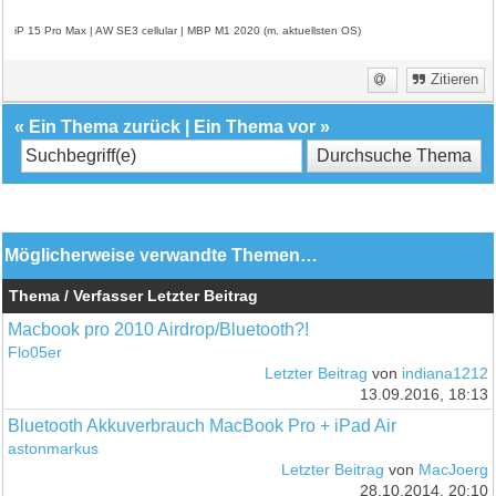
iP 15 Pro Max | AW SE3 cellular | MBP M1 2020 (m. aktuellsten OS)
Zitieren
«
Ein Thema zurück
|
Ein Thema vor
»
Möglicherweise verwandte Themen…
Thema / Verfasser
Letzter Beitrag
Macbook pro 2010 Airdrop/Bluetooth?!
Flo05er
Letzter Beitrag
von
indiana1212
13.09.2016, 18:13
Bluetooth Akkuverbrauch MacBook Pro + iPad Air
astonmarkus
Letzter Beitrag
von
MacJoerg
28.10.2014, 20:10