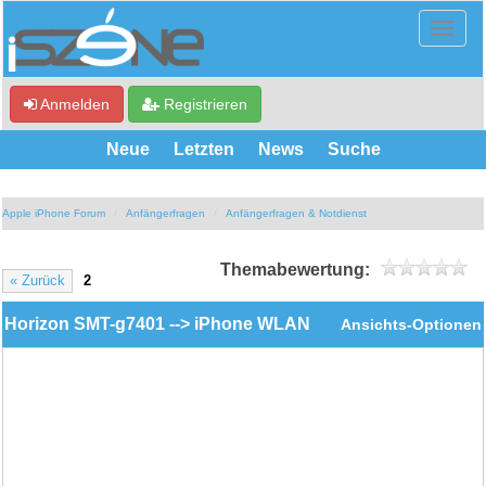
Anmelden
Registrieren
Neue
Letzten
News
Suche
Apple iPhone Forum
Anfängerfragen
Anfängerfragen & Notdienst
Themabewertung:
« Zurück
2
Horizon SMT-g7401 --> iPhone WLAN
Ansichts-Optionen