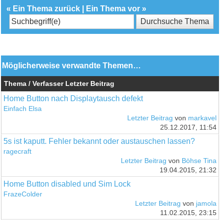
«
Ein Thema zurück
|
Ein Thema vor
»
Möglicherweise verwandte Themen…
Thema / Verfasser
Letzter Beitrag
Home Button nach Displaytausch defekt
Einfach Elsa
Letzter Beitrag
von
markavel
25.12.2017, 11:54
5s ist kaputt. Fehler bekannt oder austauschen lassen?
ragecraft
Letzter Beitrag
von
Böhse Tina
19.04.2015, 21:32
Home Button disabled und Sim Lock
FrazeColder
Letzter Beitrag
von
jamola
11.02.2015, 23:15