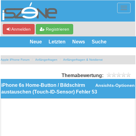
Anmelden
Registrieren
Neue
Letzten
News
Suche
Apple iPhone Forum
Anfängerfragen
Anfängerfragen & Notdienst
Themabewertung:
iPhone 6s Home-Button / Bildschirm
Ansichts-Optionen
austauschen (Touch-ID-Sensor) Fehler 53