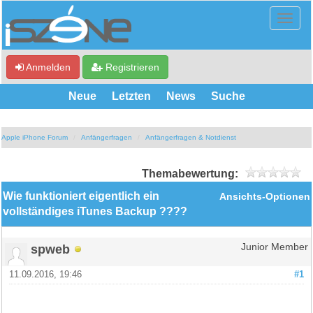
Anmelden
Registrieren
Neue
Letzten
News
Suche
Apple iPhone Forum
Anfängerfragen
Anfängerfragen & Notdienst
Themabewertung:
Wie funktioniert eigentlich ein
Ansichts-Optionen
vollständiges iTunes Backup ????
spweb
Junior Member
11.09.2016, 19:46
#1