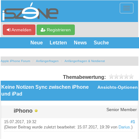
Anmelden
Registrieren
Neue
Letzten
News
Suche
Apple iPhone Forum
Anfängerfragen
Anfängerfragen & Notdienst
Themabewertung:
Keine Notizen Sync zwischen iPhone
Ansichts-Optionen
und iPad
iPhono
Senior Member
15.07.2017, 19:32
#1
(Dieser Beitrag wurde zuletzt bearbeitet: 15.07.2017, 19:39 von
Darius
.)