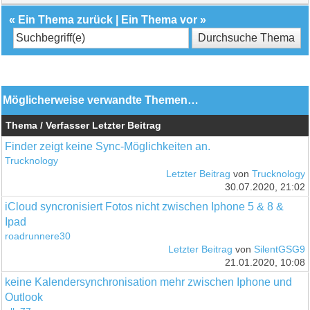
«
Ein Thema zurück
|
Ein Thema vor
»
Möglicherweise verwandte Themen…
Thema / Verfasser
Letzter Beitrag
Finder zeigt keine Sync-Möglichkeiten an.
Trucknology
Letzter Beitrag
von
Trucknology
30.07.2020, 21:02
iCloud syncronisiert Fotos nicht zwischen Iphone 5 & 8 &
Ipad
roadrunnere30
Letzter Beitrag
von
SilentGSG9
21.01.2020, 10:08
keine Kalendersynchronisation mehr zwischen Iphone und
Outlook