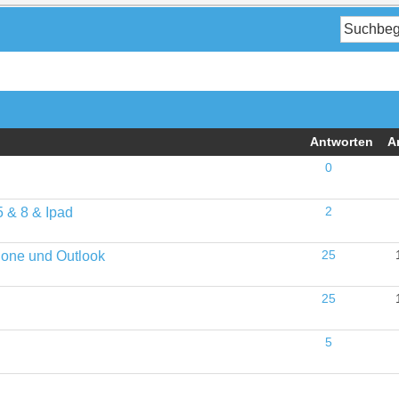
Antworten
A
0
5 & 8 & Ipad
2
hone und Outlook
25
25
5