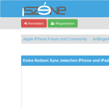
Anmelden
Registrieren
Apple iPhone Forum und Community
Anfänger
0 Bewertung(en) - 0 im Durchschnitt
1
2
3
4
5
Keine Notizen Sync zwischen iPhone und iPad