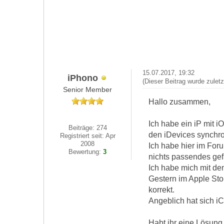
15.07.2017, 19:32
iPhono
(Dieser Beitrag wurde zulet
Senior Member
Hallo zusammen,
Ich habe ein iP mit 
Beiträge: 274
den iDevices synchron
Registriert seit: Apr
2008
Ich habe hier im For
Bewertung:
3
nichts passendes ge
Ich habe mich mit de
Gestern im Apple Sto
korrekt.
Angeblich hat sich iC
Habt ihr eine Lösung