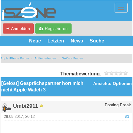
Anmelden
Registrieren
Neue
Letzten
News
Suche
Apple iPhone Forum
Anfängerfragen
Gelöste Fragen
Themabewertung:
[Gelöst] Gesprächspartner hört mich
Ansichts-Optionen
nicht Apple Watch 3
Umbi2911
Posting Freak
28.09.2017, 20:12
#1