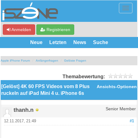
Anmelden
Registrieren
Neue
Letzten
News
Suche
Apple iPhone Forum
Anfängerfragen
Gelöste Fragen
Themabewertung:
[Gelöst] 4K 60 FPS Videos vom 8 Plus
Ansichts-Optionen
ruckeln auf iPad Mini 4 u. iPhone 6s
thanh.n
Senior Member
12.11.2017, 21:49
#1