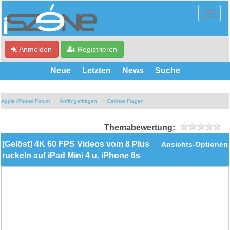
Anmelden
Registrieren
Neue
Letzten
News
Suche
Apple iPhone Forum
Anfängerfragen
Gelöste Fragen
Themabewertung:
[Gelöst] 4K 60 FPS Videos vom 8 Plus
Ansichts-Optionen
ruckeln auf iPad Mini 4 u. iPhone 6s