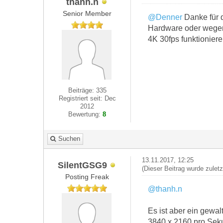
thanh.n
Senior Member
@Denner
Danke für 
Hardware oder wegen
4K 30fps funktioniere
Beiträge: 335
Registriert seit: Dec
2012
Bewertung:
8
Suchen
13.11.2017, 12:25
SilentGSG9
(Dieser Beitrag wurde zulet
Posting Freak
@thanh.n
Es ist aber ein gewal
3840 x 2160 pro Sekun