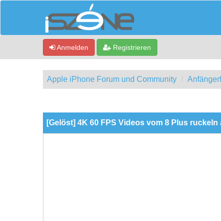
Anmelden
Registrieren
Apple iPhone Forum und Community
Anfänger
0 Bewertung(en) - 0 im Durchschnitt
1
2
3
4
5
[Gelöst] 4K 60 FPS Videos vom 8 Plus ruckeln a