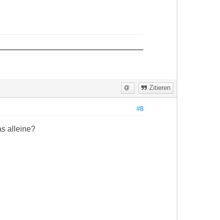
Zitieren
#8
as alleine?