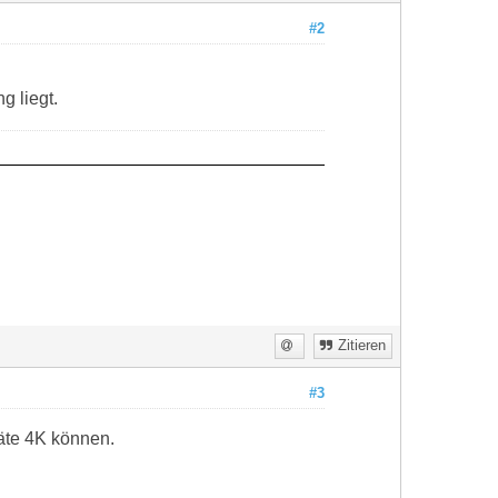
#2
g liegt.
Zitieren
#3
äte 4K können.