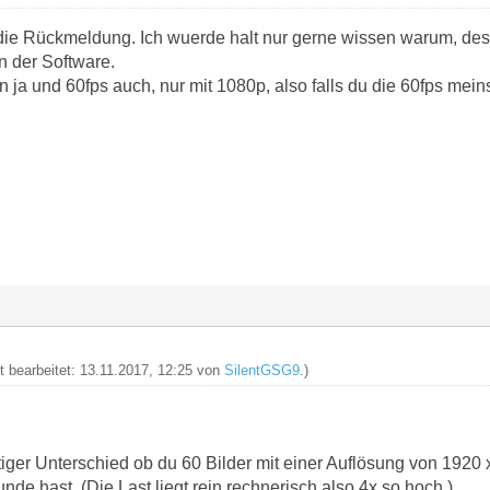
die Rückmeldung. Ich wuerde halt nur gerne wissen warum, de
 der Software.
n ja und 60fps auch, nur mit 1080p, also falls du die 60fps meins
zt bearbeitet: 13.11.2017, 12:25 von
SilentGSG9
.)
tiger Unterschied ob du 60 Bilder mit einer Auflösung von 1920
de hast. (Die Last liegt rein rechnerisch also 4x so hoch.)