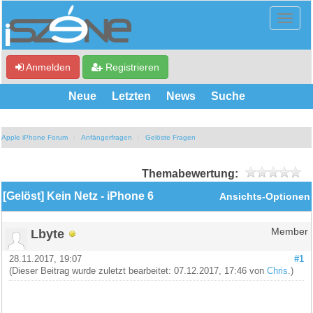
Anmelden
Registrieren
Neue
Letzten
News
Suche
Apple iPhone Forum
Anfängerfragen
Gelöste Fragen
Themabewertung:
[Gelöst] Kein Netz - iPhone 6
Ansichts-Optionen
Lbyte
Member
28.11.2017, 19:07
#1
(Dieser Beitrag wurde zuletzt bearbeitet: 07.12.2017, 17:46 von
Chris
.)