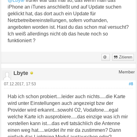
@Lbyte
früher war das mal so, das wenn man das
iPhone an iTunes anschließt und auf Update suchen
geklickt hat, das dort auch ein Update für
Netzbetreibereinstellungen, sofern vorhanden,
angeboten worden ist. Hast du das schon mal versucht?
Ich weiß allerdings nicht ob das heute noch so
funktioniert ?
Zitieren
Lbyte
Member
07.12.2017, 17:53
#8
Hab ich schon probiert....leider auch nichts.....die Karte
wird unter Einstellungen auch angezeigt bzw der
Provider wird erkannt...sowohl O2, Vodafone....egal
welche Karte ich ausprobiere.....das einzige was ich mir
vorstellen kann ist....das evtl tatsächlich die Antenne
einen weg hat.....würdet ihr mir da zustimmen? Dann
einfach das Lightning Modul austauschen oder?