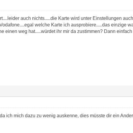
t....leider auch nichts.....die Karte wird unter Einstellungen au
odafone....egal welche Karte ich ausprobiere.....das einzige was 
nne einen weg hat.....würdet ihr mir da zustimmen? Dann einfac
da ich mich dazu zu wenig auskenne, dies müsste dir ein Ande