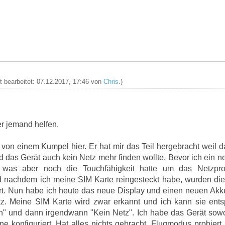
zt bearbeitet: 07.12.2017, 17:46 von
Chris
.)
ier jemand helfen.
von einem Kumpel hier. Er hat mir das Teil hergebracht weil da
d das Gerät auch kein Netz mehr finden wollte. Bevor ich ein n
, was aber noch die Touchfähigkeit hatte um das Netzp
d nachdem ich meine SIM Karte reingesteckt habe, wurden die N
ert. Nun habe ich heute das neue Display und einen neuen Akku
tz. Meine SIM Karte wird zwar erkannt und ich kann sie ents
n" und dann irgendwann "Kein Netz". Ich habe das Gerät sow
e konfiguriert. Hat alles nichts gebracht. Flugmodus probiert