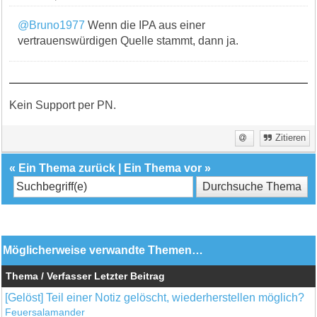
@Bruno1977
Wenn die IPA aus einer
vertrauenswürdigen Quelle stammt, dann ja.
Kein Support per PN.
Zitieren
«
Ein Thema zurück
|
Ein Thema vor
»
Möglicherweise verwandte Themen…
Thema / Verfasser
Letzter Beitrag
[Gelöst] Teil einer Notiz gelöscht, wiederherstellen möglich?
Feuersalamander