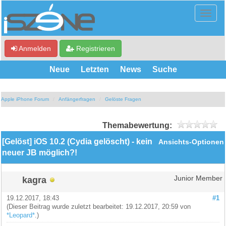
Anmelden
Registrieren
Neue
Letzten
News
Suche
Apple iPhone Forum
Anfängerfragen
Gelöste Fragen
Themabewertung:
[Gelöst] iOS 10.2 (Cydia gelöscht) - kein
Ansichts-Optionen
neuer JB möglich?!
kagra
Junior Member
19.12.2017, 18:43
#1
(Dieser Beitrag wurde zuletzt bearbeitet: 19.12.2017, 20:59 von
*Leopard*
.)