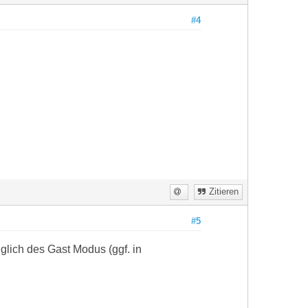
#4
Zitieren
#5
lich des Gast Modus (ggf. in