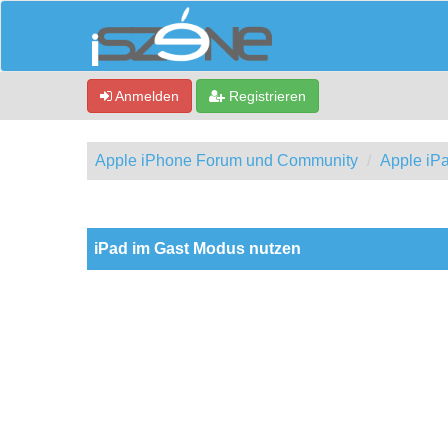
Anmelden
Registrieren
Apple iPhone Forum und Community
Apple iP
0 Bewertung(en) - 0 im Durchschnitt
1
2
3
4
5
iPad im Gast Modus nutzen