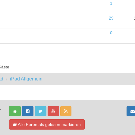
1
29
0
Gäste
ad
iPad Allgemein
-
Alle Foren als gelesen markieren