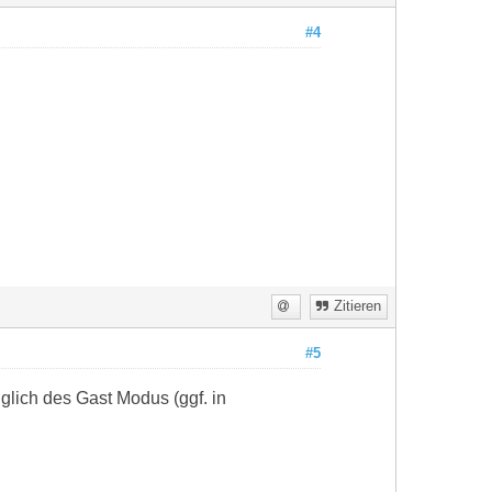
#4
Zitieren
#5
lich des Gast Modus (ggf. in