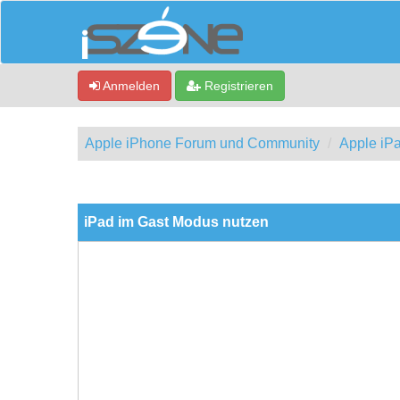
Anmelden
Registrieren
Apple iPhone Forum und Community
Apple iP
0 Bewertung(en) - 0 im Durchschnitt
1
2
3
4
5
iPad im Gast Modus nutzen