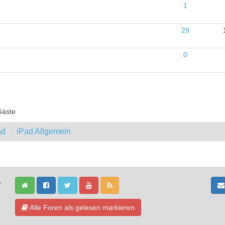
1
29
0
Gäste
ad
iPad Allgemein
-
Alle Foren als gelesen markieren