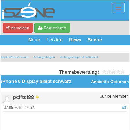
Anmelden
Registrieren
Neue
Letzten
News
Suche
Apple iPhone Forum
Anfängerfragen
Anfängerfragen & Notdienst
Themabewertung:
iPhone 6 Display bleibt schwarz
Ansichts-Optionen
pciftci88
Junior Member
07.05.2018, 14:52
#1