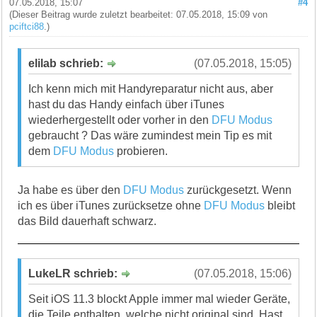
07.05.2018, 15:07
#4
(Dieser Beitrag wurde zuletzt bearbeitet: 07.05.2018, 15:09 von
pciftci88
.)
elilab schrieb:
(07.05.2018, 15:05)
Ich kenn mich mit Handyreparatur nicht aus, aber
hast du das Handy einfach über iTunes
wiederhergestellt oder vorher in den
DFU Modus
gebraucht ? Das wäre zumindest mein Tip es mit
dem
DFU Modus
probieren.
Ja habe es über den
DFU Modus
zurückgesetzt. Wenn
ich es über iTunes zurücksetze ohne
DFU Modus
bleibt
das Bild dauerhaft schwarz.
LukeLR schrieb:
(07.05.2018, 15:06)
Seit iOS 11.3 blockt Apple immer mal wieder Geräte,
die Teile enthalten, welche nicht original sind. Hast