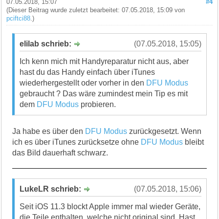
07.05.2018, 15:07
#4
(Dieser Beitrag wurde zuletzt bearbeitet: 07.05.2018, 15:09 von
pciftci88
.)
elilab schrieb:
(07.05.2018, 15:05)
Ich kenn mich mit Handyreparatur nicht aus, aber
hast du das Handy einfach über iTunes
wiederhergestellt oder vorher in den
DFU Modus
gebraucht ? Das wäre zumindest mein Tip es mit
dem
DFU Modus
probieren.
Ja habe es über den
DFU Modus
zurückgesetzt. Wenn
ich es über iTunes zurücksetze ohne
DFU Modus
bleibt
das Bild dauerhaft schwarz.
LukeLR schrieb:
(07.05.2018, 15:06)
Seit iOS 11.3 blockt Apple immer mal wieder Geräte,
die Teile enthalten, welche nicht original sind. Hast