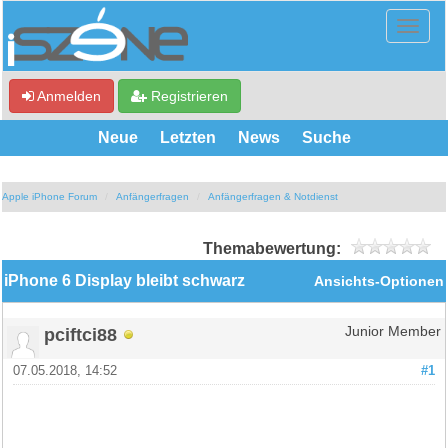
Anmelden
Registrieren
Neue
Letzten
News
Suche
Apple iPhone Forum
Anfängerfragen
Anfängerfragen & Notdienst
Themabewertung:
iPhone 6 Display bleibt schwarz
Ansichts-Optionen
pciftci88
Junior Member
07.05.2018, 14:52
#1