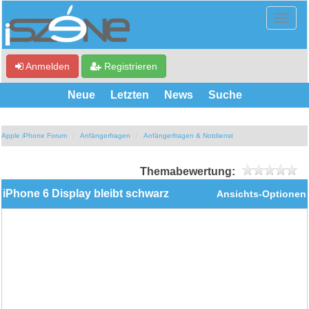
Anmelden
Registrieren
Neue
Letzten
News
Suche
Apple iPhone Forum
Anfängerfragen
Anfängerfragen & Notdienst
Themabewertung:
iPhone 6 Display bleibt schwarz
Ansichts-Optionen