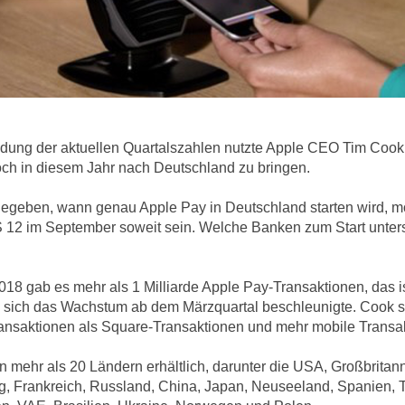
dung der aktuellen Quartalszahlen nutzte Apple CEO Tim Cook 
och in diesem Jahr nach Deutschland zu bringen.
gegeben, wann genau Apple Pay in Deutschland starten wird, mö
12 im September soweit sein. Welche Banken zum Start unterstü
 2018 gab es mehr als 1 Milliarde Apple Pay-Transaktionen, das 
 sich das Wachstum ab dem Märzquartal beschleunigte. Cook sa
nsaktionen als Square-Transaktionen und mehr mobile Transak
 in mehr als 20 Ländern erhältlich, darunter die USA, Großbritan
 Frankreich, Russland, China, Japan, Neuseeland, Spanien, Tai