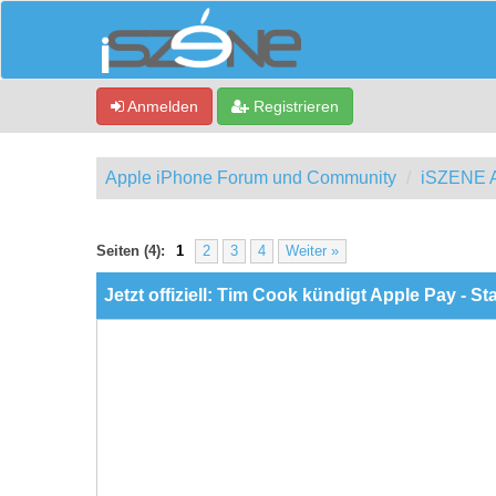
Anmelden
Registrieren
Apple iPhone Forum und Community
iSZENE A
0 Bewertung(en) - 0 im Durchschnitt
1
2
3
4
5
Seiten (4):
1
2
3
4
Weiter »
Jetzt offiziell: Tim Cook kündigt Apple Pay - S