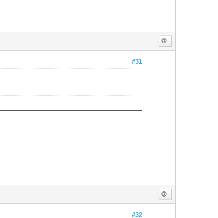
#31
#32