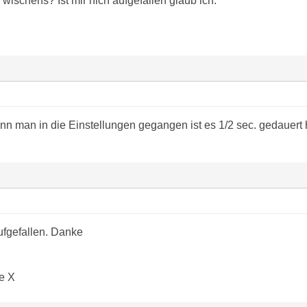
ischens? Ist mir nich aufgefallen glaub ich.
nn man in die Einstellungen gegangen ist es 1/2 sec. gedauert h
aufgefallen. Danke
e X