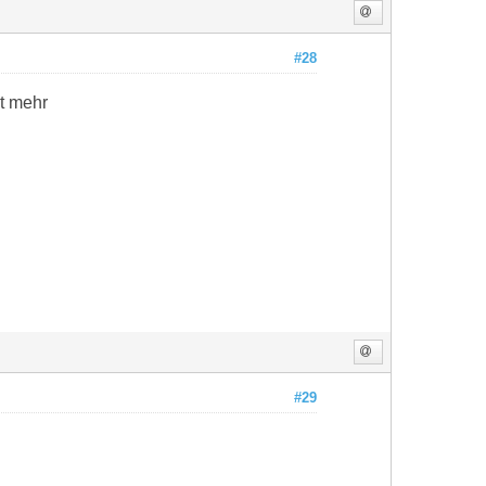
#28
ht mehr
#29