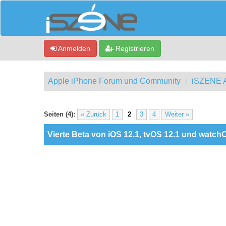
Anmelden
Registrieren
Apple iPhone Forum und Community
iSZENE A
ewertung(en) - 0 im Durchschnitt
Seiten (4):
« Zurück
1
2
3
4
Weiter »
Vierte Beta von iOS 12.1, tvOS 12.1 und watchO