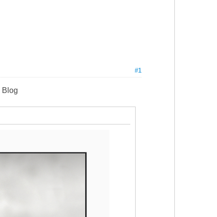
#1
 Blog