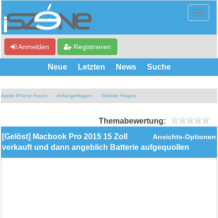
Anmelden
Registrieren
Neue
Letzten
News
Suche
Apple iPhone Forum
Anfängerfragen
Gelöste Fragen
Themabewertung:
[Gelöst] Macbook Pro 2015 15 Zoll
Ansichts-Optionen
verkauft und dann angeblich Batterie aufgequollen