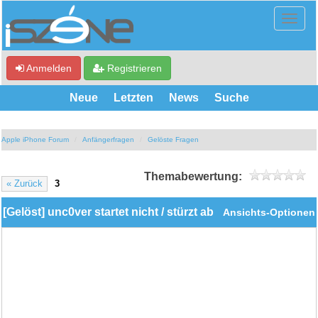
Anmelden
Registrieren
Neue
Letzten
News
Suche
Apple iPhone Forum
Anfängerfragen
Gelöste Fragen
Themabewertung:
« Zurück
3
[Gelöst] unc0ver startet nicht / stürzt ab
Ansichts-Optionen