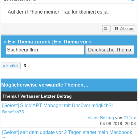
Auf dem IPhone meiner Frau funktioniert es ja.
Zitieren
«
Ein Thema zurück
|
Ein Thema vor
»
« Zurück
3
Möglicherweise verwandte Themen…
Thema / Verfasser
Letzter Beitrag
[Gelöst] Sileo APT Manager mit Unc0ver möglich?!
Bonefish75
Letzter Beitrag
von
21Fox
04.08.2019, 20:03
[Gelöst] seit dem update vor 2 Tagen startet mein Macbbook