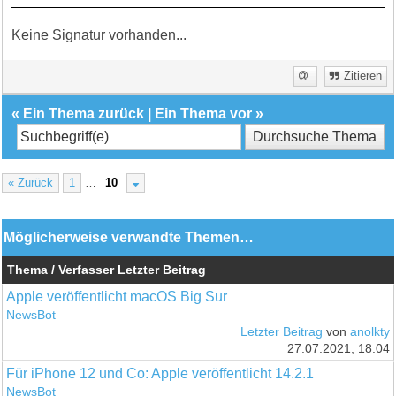
Keine Signatur vorhanden...
Zitieren
«
Ein Thema zurück
|
Ein Thema vor
»
« Zurück
1
…
10
Möglicherweise verwandte Themen…
Thema / Verfasser
Letzter Beitrag
Apple veröffentlicht macOS Big Sur
NewsBot
Letzter Beitrag
von
anolkty
27.07.2021, 18:04
Für iPhone 12 und Co: Apple veröffentlicht 14.2.1
NewsBot