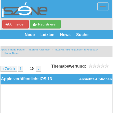
Anmelden
Registrieren
Neue
Letzten
News
Suche
Apple iPhone Forum
iSZENE Allgemein
iSZENE Ankündigungen & Feedback
Portal News
Themabewertung:
« Zurück
1
…
10
Apple veröffentlicht iOS 13
Ansichts-Optionen