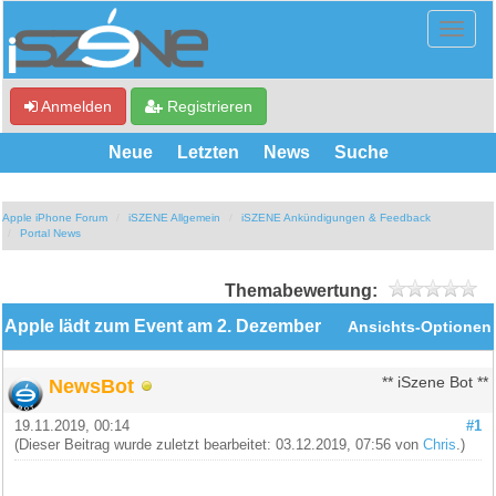
Anmelden
Registrieren
Neue
Letzten
News
Suche
Apple iPhone Forum
iSZENE Allgemein
iSZENE Ankündigungen & Feedback
Portal News
Themabewertung:
Apple lädt zum Event am 2. Dezember
Ansichts-Optionen
NewsBot
** iSzene Bot **
19.11.2019, 00:14
#1
(Dieser Beitrag wurde zuletzt bearbeitet: 03.12.2019, 07:56 von
Chris
.)