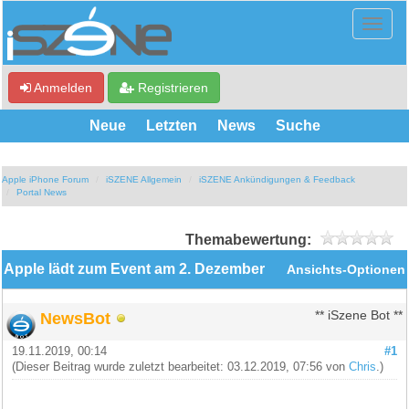
Anmelden
Registrieren
Neue
Letzten
News
Suche
Apple iPhone Forum
iSZENE Allgemein
iSZENE Ankündigungen & Feedback
Portal News
Themabewertung:
Apple lädt zum Event am 2. Dezember
Ansichts-Optionen
NewsBot
** iSzene Bot **
19.11.2019, 00:14
#1
(Dieser Beitrag wurde zuletzt bearbeitet: 03.12.2019, 07:56 von
Chris
.)