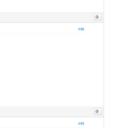
#48
#49