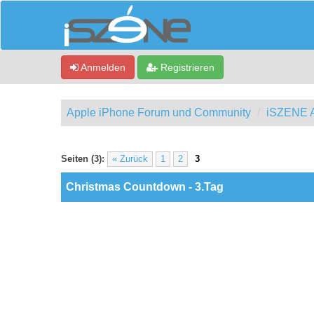
Anmelden
Registrieren
Apple iPhone Forum und Community
iSZENE A
ewertung(en) - 0 im Durchschnitt
Seiten (3):
« Zurück
1
2
3
Christmas Countdown - 3.Tag