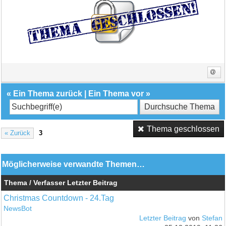
«
Ein Thema zurück
|
Ein Thema vor
»
Thema geschlossen
« Zurück
3
Möglicherweise verwandte Themen…
Thema / Verfasser
Letzter Beitrag
Christmas Countdown - 24.Tag
NewsBot
Letzter Beitrag
von
Stefan