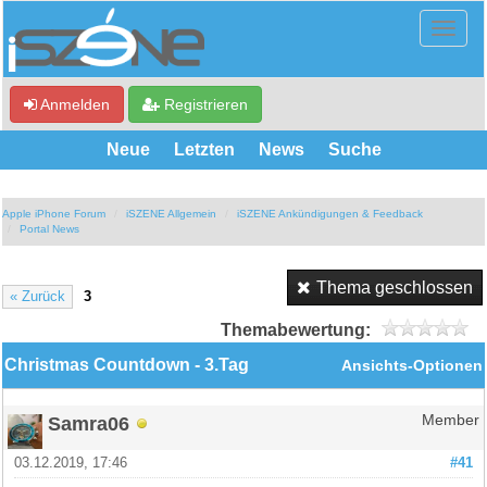
Anmelden
Registrieren
Neue
Letzten
News
Suche
Apple iPhone Forum
iSZENE Allgemein
iSZENE Ankündigungen & Feedback
Portal News
Thema geschlossen
« Zurück
3
Themabewertung:
Christmas Countdown - 3.Tag
Ansichts-Optionen
Samra06
Member
03.12.2019, 17:46
#41