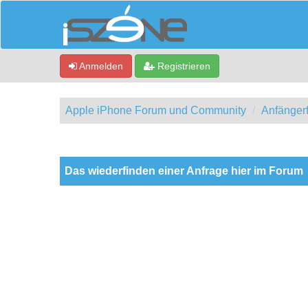
Anmelden
Registrieren
Apple iPhone Forum und Community
Anfänger
0 Bewertung(en) - 0 im Durchschnitt
1
2
3
4
5
Das wiederfinden einer Anfrage hier im Forum