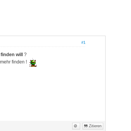
#1
g
finden will
?
t mehr finden !
Zitieren