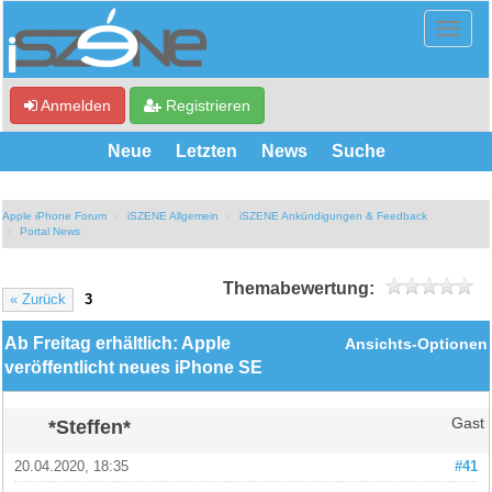
Anmelden
Registrieren
Neue
Letzten
News
Suche
Apple iPhone Forum
iSZENE Allgemein
iSZENE Ankündigungen & Feedback
Portal News
Themabewertung:
« Zurück
3
Ab Freitag erhältlich: Apple
Ansichts-Optionen
veröffentlicht neues iPhone SE
*Steffen*
Gast
20.04.2020, 18:35
#41