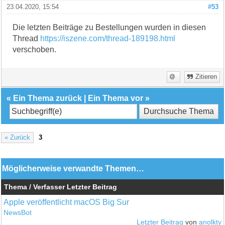
23.04.2020, 15:54
#53
Die letzten Beiträge zu Bestellungen wurden in diesen
Thread
https://iszene.com/thread-189198.html
verschoben.
Zitieren
«
Ein Thema zurück
|
Ein Thema vor
»
« Zurück
3
Möglicherweise verwandte Themen…
Thema / Verfasser
Letzter Beitrag
Apple veröffentlicht macOS Big Sur
NewsBot
Letzter Beitrag
von
anolkty