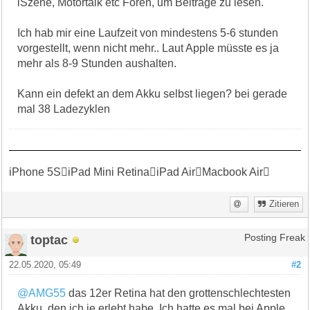
iSzene, Motortalk etc Foren, um Beiträge zu lesen.
Ich hab mir eine Laufzeit von mindestens 5-6 stunden
vorgestellt, wenn nicht mehr.. Laut Apple müsste es ja
mehr als 8-9 Stunden aushalten.
Kann ein defekt an dem Akku selbst liegen? bei gerade
mal 38 Ladezyklen
iPhone 5SiPad Mini RetinaiPad AirMacbook Air
Zitieren
toptac
Posting Freak
22.05.2020, 05:49
#2
@AMG55
das 12er Retina hat den grottenschlechtesten
Akku, den ich je erlebt habe. Ich hatte es mal bei Apple