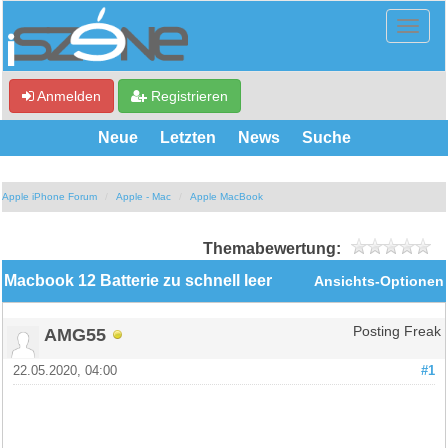
Anmelden
Registrieren
Neue
Letzten
News
Suche
Apple iPhone Forum
Apple - Mac
Apple MacBook
Themabewertung:
Macbook 12 Batterie zu schnell leer
Ansichts-Optionen
AMG55
Posting Freak
22.05.2020, 04:00
#1