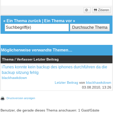
Zitieren
«
Ein Thema zurück
|
Ein Thema vor
»
Möglicherweise verwandte Themen…
Thema / Verfasser
Letzter Beitrag
iTunes konnte kein backup des iphones durchführen da die
backup sitzung fehlg
blackhawkdown
Letzter Beitrag
von
blackhawkdown
03.08.2010, 13:26
Druckversion anzeigen
Benutzer, die gerade dieses Thema anschauen: 1 Gast/Gäste