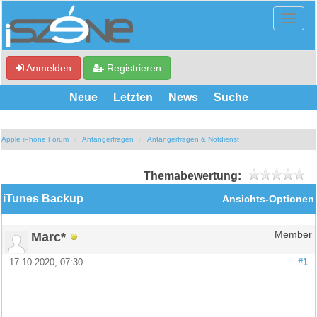
Anmelden
Registrieren
Neue
Letzten
News
Suche
Apple iPhone Forum
Anfängerfragen
Anfängerfragen & Notdienst
Themabewertung:
iTunes Backup
Ansichts-Optionen
Marc*
Member
17.10.2020, 07:30
#1