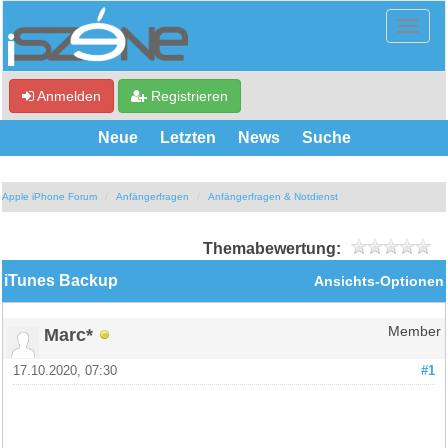
Anmelden
Registrieren
Neue
Letzten
News
Suche
Apple iPhone Forum
Anfängerfragen
Anfängerfragen & Notdienst
Themabewertung:
iTunes Backup
Ansichts-Optionen
Marc*
Member
17.10.2020, 07:30
#1