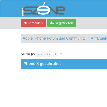
Anmelden
Registrieren
Apple iPhone Forum und Community
Anfänger
1 Bewertung(en) - 1 im Durchschnitt
1
2
3
4
5
Seiten (2):
« Zurück
1
2
iPhone X geschrottet