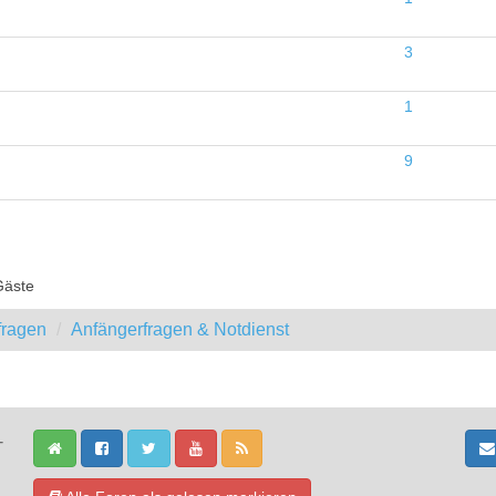
3
1
9
Gäste
fragen
Anfängerfragen & Notdienst
-