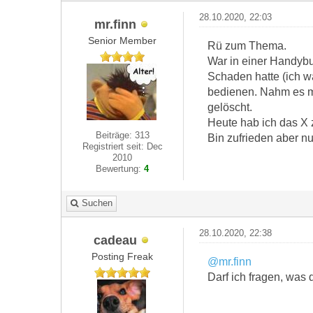
28.10.2020, 22:03
mr.finn
Senior Member
Rü zum Thema.
War in einer Handybu
Schaden hatte (ich w
bedienen. Nahm es mi
gelöscht.
Heute hab ich das X 
Beiträge: 313
Bin zufrieden aber nun
Registriert seit: Dec
2010
Bewertung:
4
Suchen
28.10.2020, 22:38
cadeau
Posting Freak
@mr.finn
Darf ich fragen, was 