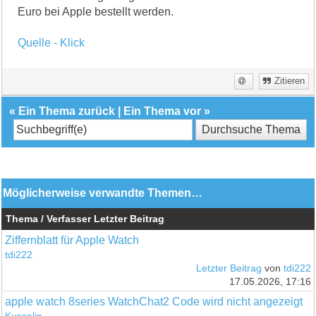
Euro bei Apple bestellt werden.
Quelle - Klick
Zitieren
«
Ein Thema zurück
|
Ein Thema vor
»
Möglicherweise verwandte Themen…
Thema / Verfasser
Letzter Beitrag
Ziffernblatt für Apple Watch
tdi222
Letzter Beitrag
von
tdi222
17.05.2026, 17:16
apple watch 8series WatchChat2 Code wird nicht angezeigt