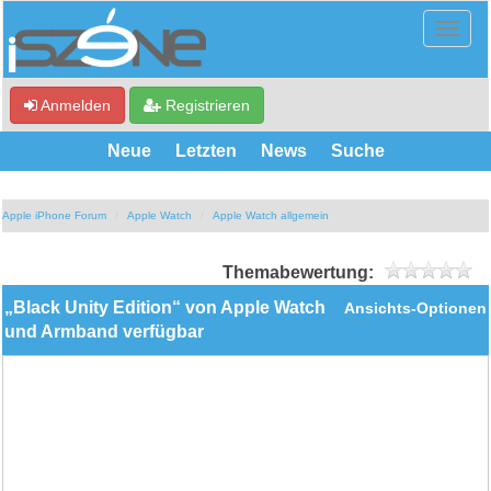
Anmelden
Registrieren
Neue
Letzten
News
Suche
Apple iPhone Forum
Apple Watch
Apple Watch allgemein
Themabewertung:
„Black Unity Edition“ von Apple Watch
Ansichts-Optionen
und Armband verfügbar